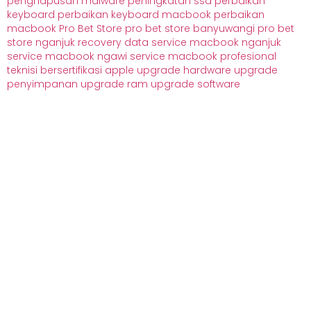
penghapusan malware
peningkatan ssd
perbaikan
keyboard
perbaikan keyboard macbook
perbaikan
macbook
Pro Bet Store
pro bet store banyuwangi
pro bet
store nganjuk
recovery data
service macbook nganjuk
service macbook ngawi
service macbook profesional
teknisi bersertifikasi apple
upgrade hardware
upgrade
penyimpanan
upgrade ram
upgrade software