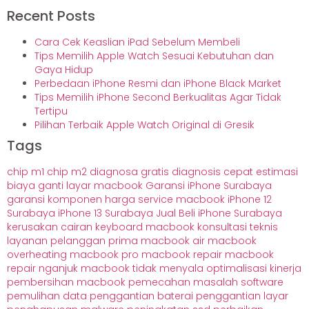
Recent Posts
Cara Cek Keaslian iPad Sebelum Membeli
Tips Memilih Apple Watch Sesuai Kebutuhan dan
Gaya Hidup
Perbedaan iPhone Resmi dan iPhone Black Market
Tips Memilih iPhone Second Berkualitas Agar Tidak
Tertipu
Pilihan Terbaik Apple Watch Original di Gresik
Tags
chip m1
chip m2
diagnosa gratis
diagnosis cepat
estimasi
biaya
ganti layar macbook
Garansi iPhone Surabaya
garansi komponen
harga service macbook
iPhone 12
Surabaya
iPhone 13 Surabaya
Jual Beli iPhone Surabaya
kerusakan cairan
keyboard macbook
konsultasi teknis
layanan pelanggan prima
macbook air
macbook
overheating
macbook pro
macbook repair
macbook
repair nganjuk
macbook tidak menyala
optimalisasi kinerja
pembersihan macbook
pemecahan masalah software
pemulihan data
penggantian baterai
penggantian layar