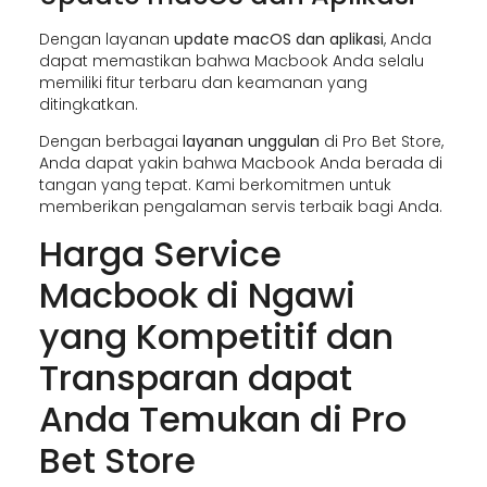
Dengan layanan
update macOS dan aplikasi
, Anda
dapat memastikan bahwa Macbook Anda selalu
memiliki fitur terbaru dan keamanan yang
ditingkatkan.
Dengan berbagai
layanan unggulan
di Pro Bet Store,
Anda dapat yakin bahwa Macbook Anda berada di
tangan yang tepat. Kami berkomitmen untuk
memberikan pengalaman servis terbaik bagi Anda.
Harga Service
Macbook di Ngawi
yang Kompetitif dan
Transparan dapat
Anda Temukan di Pro
Bet Store