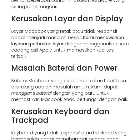
Berikut beberapa contoh masalah hardware yang
sering kami tangani:
Kerusakan Layar dan Display
Layar Macbook yang retak atau tidak responsif
dapat menjadi masalah besar.
Kami menawarkan
layanan perbaikan layar
dengan menggunakan suku
cadang asli Apple untuk memastikan kualitas
terbaik.
Masalah Baterai dan Power
Baterai Macbook yang cepat habis atau tidak bisa
diisi ulang adalah masalah umum. Kami dapat
mengganti baterai
dengan yang baru untuk
memastikan Macbook Anda berfungsi dengan baik.
Kerusakan Keyboard dan
Trackpad
Keyboard yang tidak responsif atau trackpad yang
bermasalah dapat menghambat penggunaan