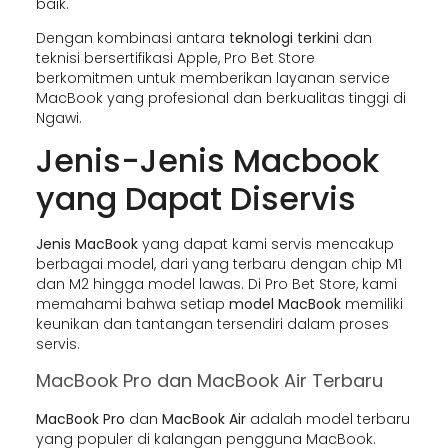
baik.
Dengan kombinasi antara
teknologi terkini
dan
teknisi bersertifikasi Apple, Pro Bet Store
berkomitmen untuk memberikan layanan service
MacBook yang profesional dan berkualitas tinggi di
Ngawi.
Jenis-Jenis Macbook
yang Dapat Diservis
Jenis MacBook
yang dapat kami servis mencakup
berbagai model, dari yang terbaru dengan chip M1
dan M2 hingga model lawas. Di Pro Bet Store, kami
memahami bahwa setiap
model MacBook
memiliki
keunikan dan tantangan tersendiri dalam proses
servis.
MacBook Pro dan MacBook Air Terbaru
MacBook Pro
dan
MacBook Air
adalah model terbaru
yang populer di kalangan pengguna MacBook.