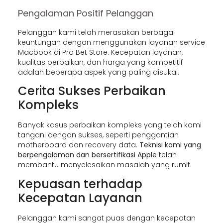
Pengalaman Positif Pelanggan
Pelanggan kami telah merasakan berbagai
keuntungan dengan menggunakan layanan service
Macbook di Pro Bet Store. Kecepatan layanan,
kualitas perbaikan, dan harga yang kompetitif
adalah beberapa aspek yang paling disukai.
Cerita Sukses Perbaikan
Kompleks
Banyak kasus perbaikan kompleks yang telah kami
tangani dengan sukses, seperti penggantian
motherboard dan recovery data.
Teknisi kami yang
berpengalaman dan bersertifikasi Apple
telah
membantu menyelesaikan masalah yang rumit.
Kepuasan terhadap
Kecepatan Layanan
Pelanggan kami sangat puas dengan kecepatan