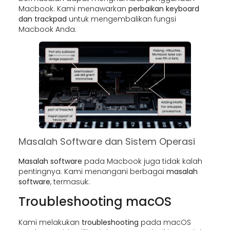
Macbook. Kami menawarkan
perbaikan keyboard
dan trackpad
untuk mengembalikan fungsi
Macbook Anda.
Masalah Software dan Sistem Operasi
Masalah software
pada Macbook juga tidak kalah
pentingnya. Kami menangani berbagai
masalah
software
, termasuk:
Troubleshooting macOS
Kami melakukan
troubleshooting
pada macOS