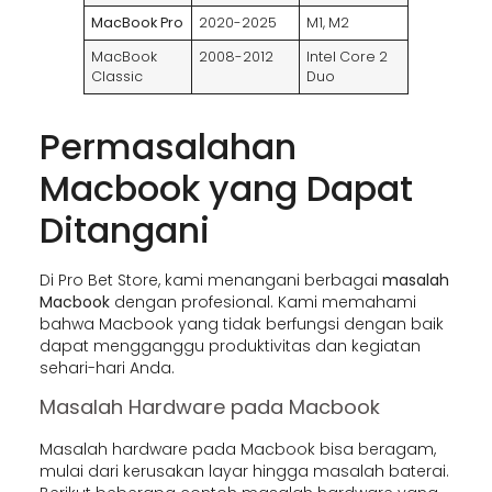
MacBook Pro
2020-2025
M1, M2
MacBook
2008-2012
Intel Core 2
Classic
Duo
Permasalahan
Macbook yang Dapat
Ditangani
Di Pro Bet Store, kami menangani berbagai
masalah
Macbook
dengan profesional. Kami memahami
bahwa Macbook yang tidak berfungsi dengan baik
dapat mengganggu produktivitas dan kegiatan
sehari-hari Anda.
Masalah Hardware pada Macbook
Masalah hardware pada Macbook bisa beragam,
mulai dari kerusakan layar hingga masalah baterai.