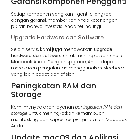
Garansi Komponen Pengganti
Setiap komponen yang kami ganti dilengkapi
dengan
garansi
, memberikan Anda ketenangan
pikiran bahwa investasi Anda terlindungi.
Upgrade Hardware dan Software
Selain servis, kami juga menawarkan
upgrade
hardware dan software
untuk meningkatkan kinerja
Macbook Anda. Dengan upgrade, Anda dapat
merasakan pengalaman menggunakan Macbook
yang lebih cepat dan efisien.
Peningkatan RAM dan
Storage
Kami menyediakan layanan
peningkatan RAM dan
storage
untuk meningkatkan kemampuan
multitasking dan kapasitas penyimpanan Macbook
Anda.
Update macOS dan Aplikasi