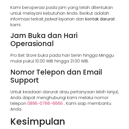
Kami beroperasi pada jam yang telah ditentukan
untuk melayani kebutuhan Anda. Berikut adalah
informasi terkait
jadwal layanan
dan
kontak darurat
kami.
Jam Buka dan Hari
Operasional
Pro Bet Store buka pada hari Senin hingga Minggu
mulai pukul 10.00 WIB hingga 21.00 WIB.
Nomor Telepon dan Email
Support
Untuk keadaan darurat atau pertanyaan lebih lanjut,
Anda dapat menghubungi kami melalui nomor
telepon
0895-0766-6666
. Kami siap membantu
Anda.
Kesimpulan