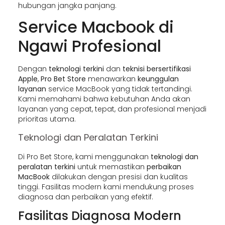
hubungan jangka panjang.
Service Macbook di
Ngawi Profesional
Dengan
teknologi terkini
dan
teknisi bersertifikasi
Apple
,
Pro Bet Store
menawarkan
keunggulan
layanan
service MacBook yang tidak tertandingi.
Kami memahami bahwa kebutuhan Anda akan
layanan yang cepat, tepat, dan profesional menjadi
prioritas utama.
Teknologi dan Peralatan Terkini
Di Pro Bet Store, kami menggunakan
teknologi dan
peralatan terkini
untuk memastikan
perbaikan
MacBook
dilakukan dengan presisi dan kualitas
tinggi. Fasilitas modern kami mendukung proses
diagnosa dan perbaikan yang efektif.
Fasilitas Diagnosa Modern