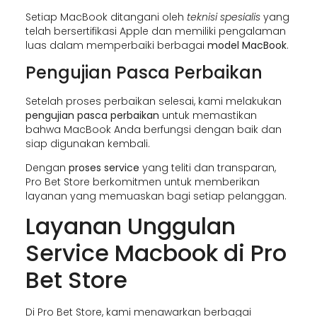
Setiap MacBook ditangani oleh
teknisi spesialis
yang
telah bersertifikasi Apple dan memiliki pengalaman
luas dalam memperbaiki berbagai
model MacBook
.
Pengujian Pasca Perbaikan
Setelah proses perbaikan selesai, kami melakukan
pengujian pasca perbaikan
untuk memastikan
bahwa MacBook Anda berfungsi dengan baik dan
siap digunakan kembali.
Dengan
proses service
yang teliti dan transparan,
Pro Bet Store berkomitmen untuk memberikan
layanan yang memuaskan bagi setiap pelanggan.
Layanan Unggulan
Service Macbook di Pro
Bet Store
Di Pro Bet Store, kami menawarkan berbagai