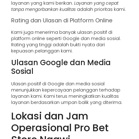
layanan yang kami berikan.
Layanan yang cepat
tanpa mengorbankan kualitas
adalah prioritas kami.
Rating dan Ulasan di Platform Online
Kami juga menerima banyak ulasan positif di
platform online seperti Google dan media sosial.
Rating yang tinggi adalah bukti nyata dari
kepuasan pelanggan kami.
Ulasan Google dan Media
Sosial
Ulasan positif di Google dan media sosial
menunjukkan kepercayaan pelanggan terhadap
layanan kami. Kami terus meningkatkan kualitas
layanan berdasarkan umpan balik yang diterima.
Lokasi dan Jam
Operasional Pro Bet