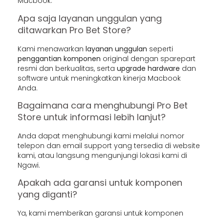
Macbook.
Apa saja layanan unggulan yang
ditawarkan Pro Bet Store?
Kami menawarkan
layanan unggulan
seperti
penggantian komponen
original dengan sparepart
resmi dan berkualitas, serta
upgrade hardware
dan
software untuk meningkatkan kinerja Macbook
Anda.
Bagaimana cara menghubungi Pro Bet
Store untuk informasi lebih lanjut?
Anda dapat menghubungi kami melalui nomor
telepon dan email support yang tersedia di website
kami, atau langsung mengunjungi lokasi kami di
Ngawi.
Apakah ada garansi untuk komponen
yang diganti?
Ya, kami memberikan garansi untuk komponen