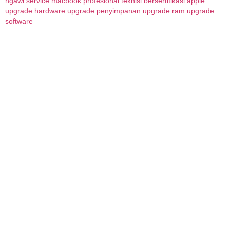
ngawi
service macbook profesional
teknisi bersertifikasi apple
upgrade hardware
upgrade penyimpanan
upgrade ram
upgrade
software