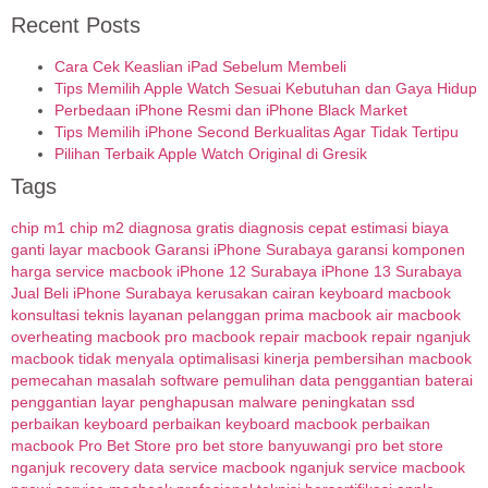
Recent Posts
Cara Cek Keaslian iPad Sebelum Membeli
Tips Memilih Apple Watch Sesuai Kebutuhan dan Gaya Hidup
Perbedaan iPhone Resmi dan iPhone Black Market
Tips Memilih iPhone Second Berkualitas Agar Tidak Tertipu
Pilihan Terbaik Apple Watch Original di Gresik
Tags
chip m1
chip m2
diagnosa gratis
diagnosis cepat
estimasi biaya
ganti layar macbook
Garansi iPhone Surabaya
garansi komponen
harga service macbook
iPhone 12 Surabaya
iPhone 13 Surabaya
Jual Beli iPhone Surabaya
kerusakan cairan
keyboard macbook
konsultasi teknis
layanan pelanggan prima
macbook air
macbook
overheating
macbook pro
macbook repair
macbook repair nganjuk
macbook tidak menyala
optimalisasi kinerja
pembersihan macbook
pemecahan masalah software
pemulihan data
penggantian baterai
penggantian layar
penghapusan malware
peningkatan ssd
perbaikan keyboard
perbaikan keyboard macbook
perbaikan
macbook
Pro Bet Store
pro bet store banyuwangi
pro bet store
nganjuk
recovery data
service macbook nganjuk
service macbook