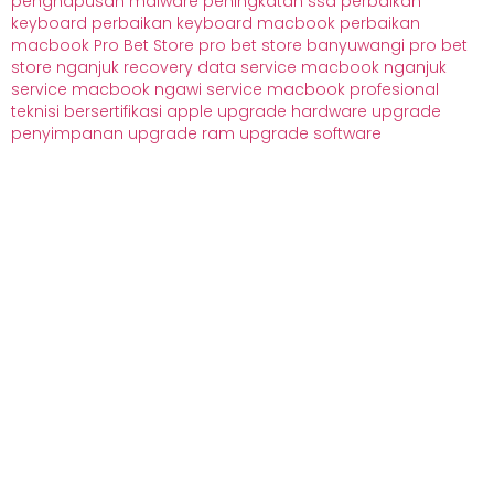
penghapusan malware
peningkatan ssd
perbaikan
keyboard
perbaikan keyboard macbook
perbaikan
macbook
Pro Bet Store
pro bet store banyuwangi
pro bet
store nganjuk
recovery data
service macbook nganjuk
service macbook ngawi
service macbook profesional
teknisi bersertifikasi apple
upgrade hardware
upgrade
penyimpanan
upgrade ram
upgrade software