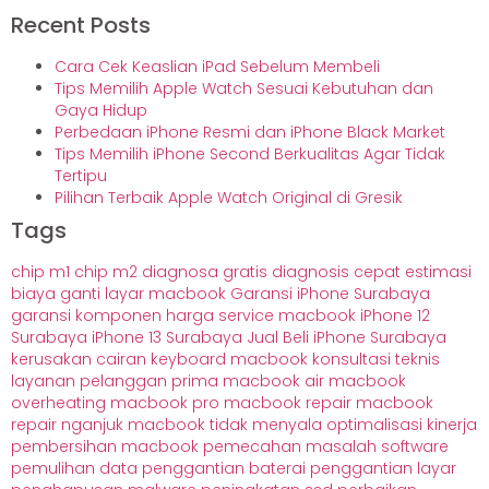
Recent Posts
Cara Cek Keaslian iPad Sebelum Membeli
Tips Memilih Apple Watch Sesuai Kebutuhan dan
Gaya Hidup
Perbedaan iPhone Resmi dan iPhone Black Market
Tips Memilih iPhone Second Berkualitas Agar Tidak
Tertipu
Pilihan Terbaik Apple Watch Original di Gresik
Tags
chip m1
chip m2
diagnosa gratis
diagnosis cepat
estimasi
biaya
ganti layar macbook
Garansi iPhone Surabaya
garansi komponen
harga service macbook
iPhone 12
Surabaya
iPhone 13 Surabaya
Jual Beli iPhone Surabaya
kerusakan cairan
keyboard macbook
konsultasi teknis
layanan pelanggan prima
macbook air
macbook
overheating
macbook pro
macbook repair
macbook
repair nganjuk
macbook tidak menyala
optimalisasi kinerja
pembersihan macbook
pemecahan masalah software
pemulihan data
penggantian baterai
penggantian layar