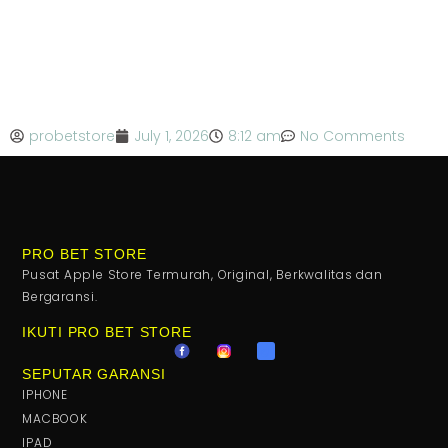
probetstore
July 1, 2026
8:12 am
No Comments
PRO BET STORE
Pusat Apple Store Termurah, Original, Berkwalitas dan
Bergaransi.
IKUTI PRO BET STORE
SEPUTAR GARANSI
IPHONE
MACBOOK
IPAD