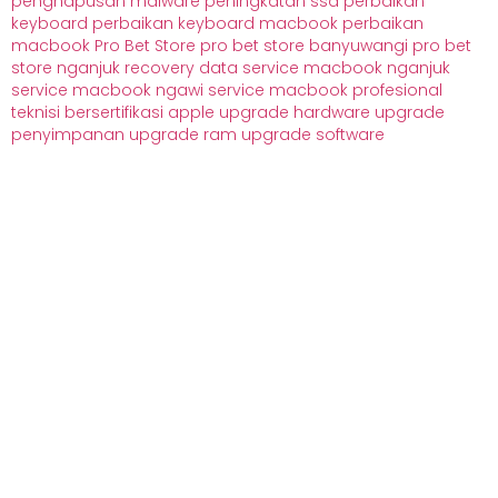
penghapusan malware
peningkatan ssd
perbaikan
keyboard
perbaikan keyboard macbook
perbaikan
macbook
Pro Bet Store
pro bet store banyuwangi
pro bet
store nganjuk
recovery data
service macbook nganjuk
service macbook ngawi
service macbook profesional
teknisi bersertifikasi apple
upgrade hardware
upgrade
penyimpanan
upgrade ram
upgrade software