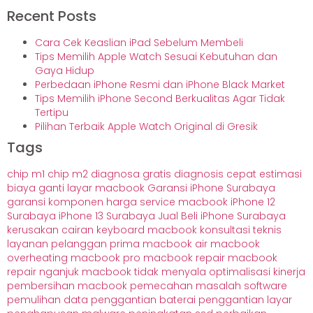
Recent Posts
Cara Cek Keaslian iPad Sebelum Membeli
Tips Memilih Apple Watch Sesuai Kebutuhan dan
Gaya Hidup
Perbedaan iPhone Resmi dan iPhone Black Market
Tips Memilih iPhone Second Berkualitas Agar Tidak
Tertipu
Pilihan Terbaik Apple Watch Original di Gresik
Tags
chip m1
chip m2
diagnosa gratis
diagnosis cepat
estimasi
biaya
ganti layar macbook
Garansi iPhone Surabaya
garansi komponen
harga service macbook
iPhone 12
Surabaya
iPhone 13 Surabaya
Jual Beli iPhone Surabaya
kerusakan cairan
keyboard macbook
konsultasi teknis
layanan pelanggan prima
macbook air
macbook
overheating
macbook pro
macbook repair
macbook
repair nganjuk
macbook tidak menyala
optimalisasi kinerja
pembersihan macbook
pemecahan masalah software
pemulihan data
penggantian baterai
penggantian layar