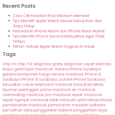
Recent Posts
Cara Cek Keaslian iPad Sebelum Membeli
Tips Memilih Apple Watch Sesuai Kebutuhan dan
Gaya Hidup
Perbedaan iPhone Resmi dan iPhone Black Market
Tips Memilih iPhone Second Berkualitas Agar Tidak
Tertipu
Pilihan Terbaik Apple Watch Original di Gresik
Tags
chip m1
chip m2
diagnosa gratis
diagnosis cepat
estimasi
biaya
ganti layar macbook
Garansi iPhone Surabaya
garansi komponen
harga service macbook
iPhone 12
Surabaya
iPhone 13 Surabaya
Jual Beli iPhone Surabaya
kerusakan cairan
keyboard macbook
konsultasi teknis
layanan pelanggan prima
macbook air
macbook
overheating
macbook pro
macbook repair
macbook
repair nganjuk
macbook tidak menyala
optimalisasi kinerja
pembersihan macbook
pemecahan masalah software
pemulihan data
penggantian baterai
penggantian layar