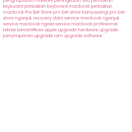
penghapusan malware
peningkatan ssd
perbaikan
keyboard
perbaikan keyboard macbook
perbaikan
macbook
Pro Bet Store
pro bet store banyuwangi
pro bet
store nganjuk
recovery data
service macbook nganjuk
service macbook ngawi
service macbook profesional
teknisi bersertifikasi apple
upgrade hardware
upgrade
penyimpanan
upgrade ram
upgrade software