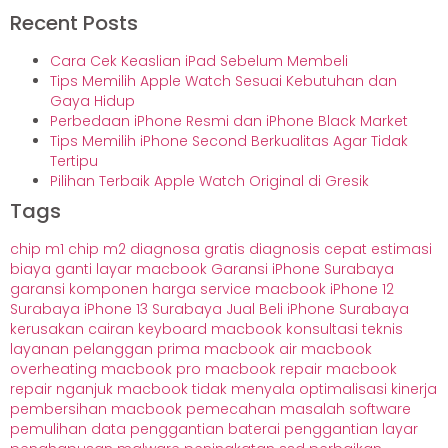
Recent Posts
Cara Cek Keaslian iPad Sebelum Membeli
Tips Memilih Apple Watch Sesuai Kebutuhan dan
Gaya Hidup
Perbedaan iPhone Resmi dan iPhone Black Market
Tips Memilih iPhone Second Berkualitas Agar Tidak
Tertipu
Pilihan Terbaik Apple Watch Original di Gresik
Tags
chip m1
chip m2
diagnosa gratis
diagnosis cepat
estimasi
biaya
ganti layar macbook
Garansi iPhone Surabaya
garansi komponen
harga service macbook
iPhone 12
Surabaya
iPhone 13 Surabaya
Jual Beli iPhone Surabaya
kerusakan cairan
keyboard macbook
konsultasi teknis
layanan pelanggan prima
macbook air
macbook
overheating
macbook pro
macbook repair
macbook
repair nganjuk
macbook tidak menyala
optimalisasi kinerja
pembersihan macbook
pemecahan masalah software
pemulihan data
penggantian baterai
penggantian layar