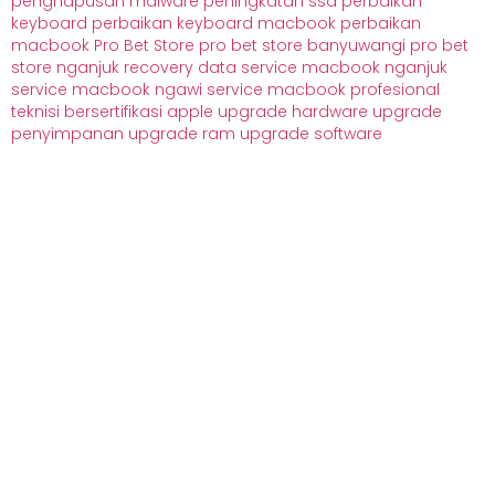
penghapusan malware
peningkatan ssd
perbaikan
keyboard
perbaikan keyboard macbook
perbaikan
macbook
Pro Bet Store
pro bet store banyuwangi
pro bet
store nganjuk
recovery data
service macbook nganjuk
service macbook ngawi
service macbook profesional
teknisi bersertifikasi apple
upgrade hardware
upgrade
penyimpanan
upgrade ram
upgrade software