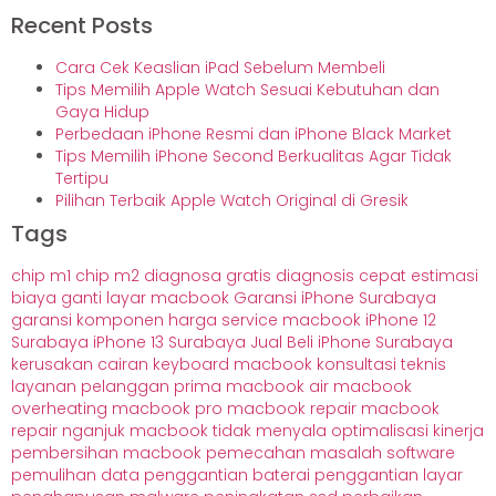
Recent Posts
Cara Cek Keaslian iPad Sebelum Membeli
Tips Memilih Apple Watch Sesuai Kebutuhan dan
Gaya Hidup
Perbedaan iPhone Resmi dan iPhone Black Market
Tips Memilih iPhone Second Berkualitas Agar Tidak
Tertipu
Pilihan Terbaik Apple Watch Original di Gresik
Tags
chip m1
chip m2
diagnosa gratis
diagnosis cepat
estimasi
biaya
ganti layar macbook
Garansi iPhone Surabaya
garansi komponen
harga service macbook
iPhone 12
Surabaya
iPhone 13 Surabaya
Jual Beli iPhone Surabaya
kerusakan cairan
keyboard macbook
konsultasi teknis
layanan pelanggan prima
macbook air
macbook
overheating
macbook pro
macbook repair
macbook
repair nganjuk
macbook tidak menyala
optimalisasi kinerja
pembersihan macbook
pemecahan masalah software
pemulihan data
penggantian baterai
penggantian layar