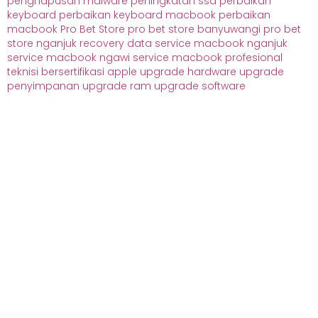
penghapusan malware
peningkatan ssd
perbaikan
keyboard
perbaikan keyboard macbook
perbaikan
macbook
Pro Bet Store
pro bet store banyuwangi
pro bet
store nganjuk
recovery data
service macbook nganjuk
service macbook ngawi
service macbook profesional
teknisi bersertifikasi apple
upgrade hardware
upgrade
penyimpanan
upgrade ram
upgrade software