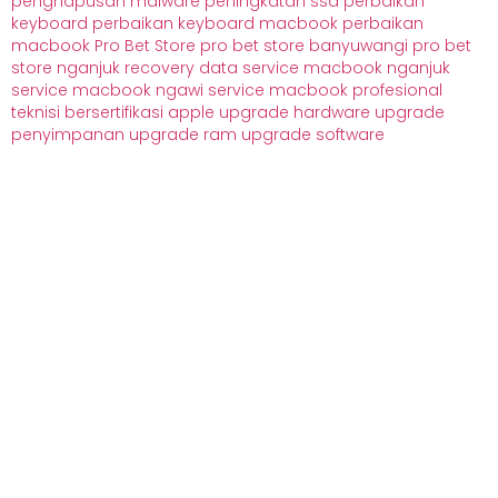
penghapusan malware
peningkatan ssd
perbaikan
keyboard
perbaikan keyboard macbook
perbaikan
macbook
Pro Bet Store
pro bet store banyuwangi
pro bet
store nganjuk
recovery data
service macbook nganjuk
service macbook ngawi
service macbook profesional
teknisi bersertifikasi apple
upgrade hardware
upgrade
penyimpanan
upgrade ram
upgrade software