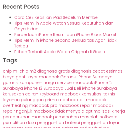
Recent Posts
Cara Cek Keaslian iPad Sebelum Membeli
Tips Memilih Apple Watch Sesuai Kebutuhan dan
Gaya Hidup
Perbedaan iPhone Resmi dan iPhone Black Market
Tips Memilih iPhone Second Berkualitas Agar Tidak
Tertipu
Pilihan Terbaik Apple Watch Original di Gresik
Tags
chip m1
chip m2
diagnosa gratis
diagnosis cepat
estimasi
biaya
ganti layar macbook
Garansi iPhone Surabaya
garansi komponen
harga service macbook
iPhone 12
Surabaya
iPhone 13 Surabaya
Jual Beli iPhone Surabaya
kerusakan cairan
keyboard macbook
konsultasi teknis
layanan pelanggan prima
macbook air
macbook
overheating
macbook pro
macbook repair
macbook
repair nganjuk
macbook tidak menyala
optimalisasi kinerja
pembersihan macbook
pemecahan masalah software
pemulihan data
penggantian baterai
penggantian layar