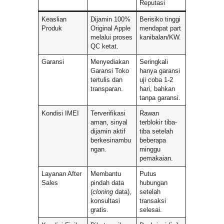
Reputasi
Keaslian
Dijamin 100%
Berisiko tinggi
Produk
Original Apple
mendapat part
melalui proses
kanibalan/KW.
QC ketat.
Garansi
Menyediakan
Seringkali
Garansi Toko
hanya garansi
tertulis dan
uji coba 1-2
transparan.
hari, bahkan
tanpa garansi.
Kondisi IMEI
Terverifikasi
Rawan
aman, sinyal
terblokir tiba-
dijamin aktif
tiba setelah
berkesinambu
beberapa
ngan.
minggu
pemakaian.
Layanan After
Membantu
Putus
Sales
pindah data
hubungan
(
cloning
data),
setelah
konsultasi
transaksi
gratis.
selesai.