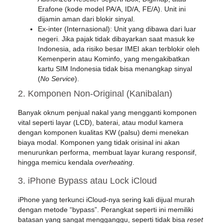
Erafone (kode model PA/A, ID/A, FE/A). Unit ini
dijamin aman dari blokir sinyal.
Ex-inter (Internasional):
Unit yang dibawa dari luar
negeri. Jika pajak tidak dibayarkan saat masuk ke
Indonesia, ada risiko besar IMEI akan terblokir oleh
Kemenperin atau Kominfo, yang mengakibatkan
kartu SIM Indonesia tidak bisa menangkap sinyal
(
No Service
).
2. Komponen Non-Original (Kanibalan)
Banyak oknum penjual nakal yang mengganti komponen
vital seperti layar (LCD), baterai, atau modul kamera
dengan komponen kualitas KW (palsu) demi menekan
biaya modal. Komponen yang tidak orisinal ini akan
menurunkan performa, membuat layar kurang responsif,
hingga memicu kendala
overheating
.
3. iPhone Bypass atau Lock iCloud
iPhone yang terkunci iCloud-nya sering kali dijual murah
dengan metode “bypass”. Perangkat seperti ini memiliki
batasan yang sangat mengganggu, seperti tidak bisa
reset