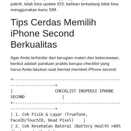
pabrik, tidak bisa update iOS, bahkan terkadang tidak bisa
menggunakan kartu SIM.
Tips Cerdas Memilih
iPhone Second
Berkualitas
Agar Anda terhindar dari kerugian materi dan kekecewaan,
berikut adalah panduan praktis berupa
checklist
yang
harus Anda lakukan saat berniat membeli iPhone second:
+----------------------------------------------
-------------------+

|                  CHECKLIST INSPEKSI IPHONE 
SECOND                |

+----------------------------------------------
-------------------+

| 1. Cek Fisik & Layar (TrueTone, 
FaceID/TouchID, Dead Pixel)    |

| 2. Cek Kesehatan Baterai (Battery Health >80% 