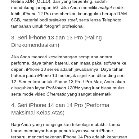
Retina XDR (OLED), dan yang terpenting: sudah
mendukung jaringan
5G
. Jika Anda memiliki
budget
sedikit
lebih,
iPhone 12 Pro
memberikan keunggulan berupa RAM
6GB, material bodi
stainless steel
, serta lensa Telephoto
tambahan untuk fotografi profesional.
3. Seri iPhone 13 dan 13 Pro (Paling
Direkomendasikan)
Jika Anda mencari keseimbangan sempurna antara
performa, daya tahan baterai, dan masa pakai software ke
depan, iPhone 13 series adalah jawabannya. Daya tahan
baterai pada iPhone 13 melonjak signifikan dibanding seri
12. Sementara untuk
iPhone 13 Pro / Pro Max
, Anda akan
disuguhkan layar
ProMotion 120Hz
yang luar biasa mulus
serta mode video
Cinematic
yang sangat sinematik.
4. Seri iPhone 14 dan 14 Pro (Performa
Maksimal Kelas Atas)
Bagi Anda yang menginginkan teknologi mutakhir tanpa
harus membayar harga penuh layaknya seri iPhone
terbaru, mencari sekenan iPhone 14 Pro adalah keputusan