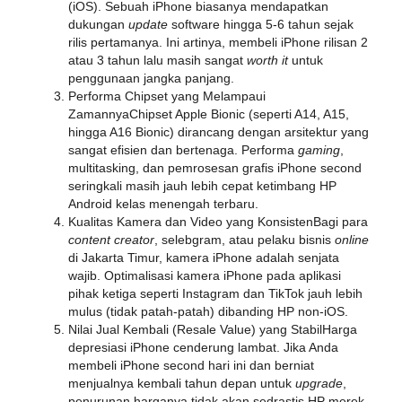
(iOS). Sebuah iPhone biasanya mendapatkan
dukungan
update
software hingga 5-6 tahun sejak
rilis pertamanya. Ini artinya, membeli iPhone rilisan 2
atau 3 tahun lalu masih sangat
worth it
untuk
penggunaan jangka panjang.
Performa Chipset yang Melampaui
Zamannya
Chipset Apple Bionic (seperti A14, A15,
hingga A16 Bionic) dirancang dengan arsitektur yang
sangat efisien dan bertenaga. Performa
gaming
,
multitasking, dan pemrosesan grafis iPhone second
seringkali masih jauh lebih cepat ketimbang HP
Android kelas menengah terbaru.
Kualitas Kamera dan Video yang Konsisten
Bagi para
content creator
, selebgram, atau pelaku bisnis
online
di Jakarta Timur, kamera iPhone adalah senjata
wajib. Optimalisasi kamera iPhone pada aplikasi
pihak ketiga seperti Instagram dan TikTok jauh lebih
mulus (tidak patah-patah) dibanding HP non-iOS.
Nilai Jual Kembali (Resale Value) yang Stabil
Harga
depresiasi iPhone cenderung lambat. Jika Anda
membeli iPhone second hari ini dan berniat
menjualnya kembali tahun depan untuk
upgrade
,
penurunan harganya tidak akan sedrastis HP merek