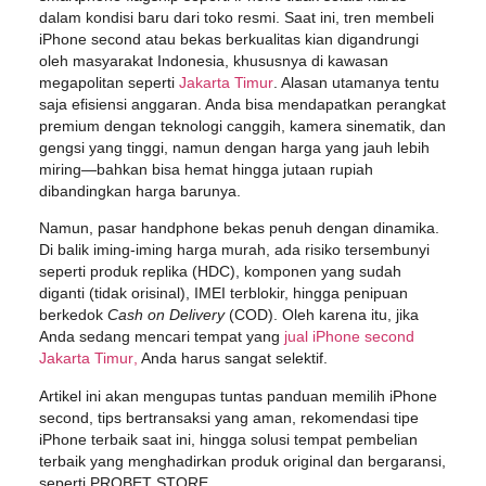
dalam kondisi baru dari toko resmi. Saat ini, tren membeli
iPhone second
atau bekas berkualitas kian digandrungi
oleh masyarakat Indonesia, khususnya di kawasan
megapolitan seperti
Jakarta Timur
. Alasan utamanya tentu
saja efisiensi anggaran. Anda bisa mendapatkan perangkat
premium dengan teknologi canggih, kamera sinematik, dan
gengsi yang tinggi, namun dengan harga yang jauh lebih
miring—bahkan bisa hemat hingga jutaan rupiah
dibandingkan harga barunya.
Namun, pasar handphone bekas penuh dengan dinamika.
Di balik iming-iming harga murah, ada risiko tersembunyi
seperti produk replika (HDC), komponen yang sudah
diganti (tidak orisinal), IMEI terblokir, hingga penipuan
berkedok
Cash on Delivery
(COD). Oleh karena itu, jika
Anda sedang mencari tempat yang
jual iPhone second
Jakarta Timur
,
Anda harus sangat selektif.
Artikel ini akan mengupas tuntas panduan memilih iPhone
second, tips bertransaksi yang aman, rekomendasi tipe
iPhone terbaik saat ini, hingga solusi tempat pembelian
terbaik yang menghadirkan produk original dan bergaransi,
seperti
PROBET STORE
.