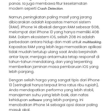
panas. Ia juga membawa fitur keselamatan
modern seperti
.
Crash Detection
Namun, peningkatan paling masif yang jarang
dibicarakan adalah kapasitas memori sistem
(RAM). iPhone 14 dibekali dengan RAM sebesar 6GB,
melompat dari iPhone 13 yang hanya memiliki 4GB
RAM. Dalam ekosistem iOS, selisih 2GB ini adalah
perbedaan antara hidup dan mati untuk
.
multitasking
Kapasitas RAM yang lebih lega memastikan aplikasi
tidak mudah tertutup ulang saat Anda berpindah
antar layar, menjaga antarmuka tetap responsif di
tahun-tahun mendatang, dan yang terpenting:
memberikan jaminan masa pembaruan iOS yang
lebih panjang.
Dengan selisih harga yang sangat tipis dari iPhone
13 (seringkali hanya terpaut lima ratus ribu rupiah),
Anda mendapatkan performa yang lebih stabil,
manajemen suhu yang lebih baik, dan nafas
kehidupan
yang lebih panjang. Ini
software
menobatkan iPhone 14 sebagai opsi dasar paling
masuk akal.