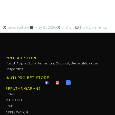
probetstore
May 31, 2026
8:18 pm
No Comments
PRO BET STORE
Pusat Apple Store Termurah, Original, Berkwalitas dan
Bergaransi.
IKUTI PRO BET STORE
SEPUTAR GARANSI
IPHONE
MACBOOK
IPAD
APPLE WATCH