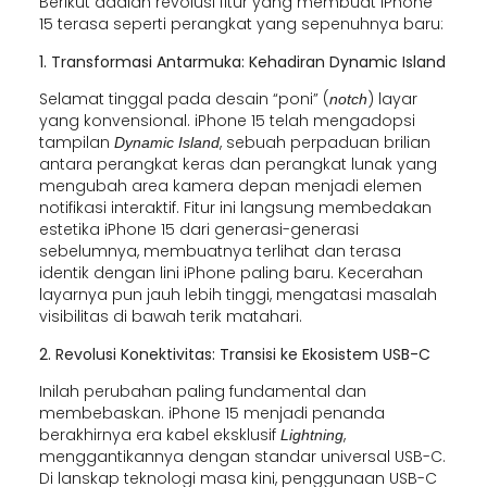
Berikut adalah revolusi fitur yang membuat iPhone
15 terasa seperti perangkat yang sepenuhnya baru:
1. Transformasi Antarmuka: Kehadiran Dynamic Island
Selamat tinggal pada desain “poni” (
) layar
notch
yang konvensional. iPhone 15 telah mengadopsi
tampilan
, sebuah perpaduan brilian
Dynamic Island
antara perangkat keras dan perangkat lunak yang
mengubah area kamera depan menjadi elemen
notifikasi interaktif. Fitur ini langsung membedakan
estetika iPhone 15 dari generasi-generasi
sebelumnya, membuatnya terlihat dan terasa
identik dengan lini iPhone paling baru. Kecerahan
layarnya pun jauh lebih tinggi, mengatasi masalah
visibilitas di bawah terik matahari.
2. Revolusi Konektivitas: Transisi ke Ekosistem USB-C
Inilah perubahan paling fundamental dan
membebaskan. iPhone 15 menjadi penanda
berakhirnya era kabel eksklusif
,
Lightning
menggantikannya dengan standar universal USB-C.
Di lanskap teknologi masa kini, penggunaan USB-C