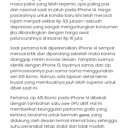
masa pakai yang lebih terjamin, opsi paling pas
dan rasional saat ini jatuh pada iPhone 14. Harga
pasarannya untuk kondisi baru kini telah merosot
tajam menjadi sekitar Rp 9,5 jutaan—sebuah
depresiasi yang sangat menguntungkan konsumen
jika dibandingkan dengan harga awal
peluncurannya di kisaran Rp 16 juta.
Saat pertama kali diperkenalkan, iPhone 14 sempat
menuai kritik dan dipandang sebelah mata karena
dianggap minim inovasi desain. Tampilan luarnya
identik dengan iPhone 13, layarnya sama, dan cip
pemrosesannya pun sama-sama menggunakan
seri A15 Bionic. Namun, ada lapisan detail teknis
krusial yang membuatnya jauh lebih superior untuk
dibeli saat ini.
Pertama, cip A15 Bionic pada iPhone 14 dibekali
dengan tambahan satu
GPU aktif. Hal ini
core
memberikan keunggulan performa grafis yang
kentara, terutama untuk bermain
, yang
game
didukung oleh desain termal internal baru sehingga
suhu perangkat tetap stabil dan tidak mudah