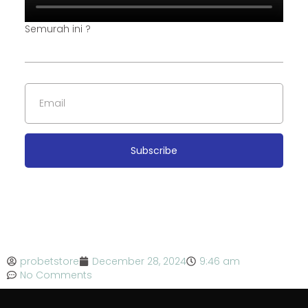
Semurah ini ?
Subscribe
probetstore
December 28, 2024
9:46 am
No Comments