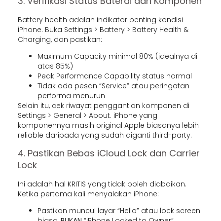
3. Verifikasi Status Baterai dan Komponen
Battery health adalah indikator penting kondisi
iPhone. Buka Settings > Battery > Battery Health &
Charging, dan pastikan:
Maximum Capacity minimal 80% (idealnya di
atas 85%)
Peak Performance Capability status normal
Tidak ada pesan “Service” atau peringatan
performa menurun
Selain itu, cek riwayat penggantian komponen di
Settings > General > About. iPhone yang
komponennya masih original Apple biasanya lebih
reliable daripada yang sudah diganti third-party.
4. Pastikan Bebas iCloud Lock dan Carrier
Lock
Ini adalah hal KRITIS yang tidak boleh diabaikan.
Ketika pertama kali menyalakan iPhone:
Pastikan muncul layar “Hello” atau lock screen
biasa,
BUKAN
“iPhone Locked to Owner”