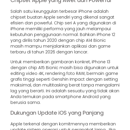
Chipset Apple yang Awet dan Powerful
Salah satu keunggulan terbesar iPhone adalah
chipset buatan Apple sendiri yang dikenal sangat
efisien dan powerful. Chip seri A yang digunakan di
iPhone memiliki performa yang jauh melampaui
kebutuhan penggunaan normal. Bahkan iPhone 12
yang dirilis tahun 2020 dengan chip A14 Bionic
masih mampu menjalankan aplikasi dan game
terbaru di tahun 2026 dengan lancar.
Untuk memberikan gambaran konkret, iPhone 13
dengan chip A15 Bionic masih bisa digunakan untuk
editing video 4K, rendering foto RAW, bermain game
grafis tinggi seperti Genshin Impact dengan setting
maksimal, dan multitasking berat tanpa mengalami
lag yang berarti. Ini adalah sesuatu yang tidak akan
Anda temukan pada smartphone Android yang
berusia sama.
Dukungan Update iOS yang Panjang
Apple terkenal dengan komitmennya memberikan
update sistem operasi untuk perangkat lama. Jika