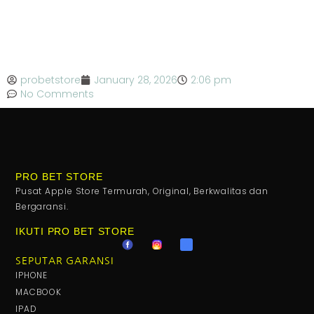
probetstore
January 28, 2026
2:06 pm
No Comments
PRO BET STORE
Pusat Apple Store Termurah, Original, Berkwalitas dan
Bergaransi.
IKUTI PRO BET STORE
SEPUTAR GARANSI
IPHONE
MACBOOK
IPAD