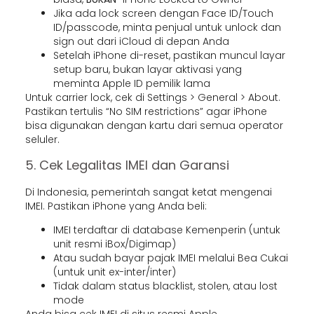
Jika ada lock screen dengan Face ID/Touch
ID/passcode, minta penjual untuk unlock dan
sign out dari iCloud di depan Anda
Setelah iPhone di-reset, pastikan muncul layar
setup baru, bukan layar aktivasi yang
meminta Apple ID pemilik lama
Untuk carrier lock, cek di Settings > General > About.
Pastikan tertulis “No SIM restrictions” agar iPhone
bisa digunakan dengan kartu dari semua operator
seluler.
5. Cek Legalitas IMEI dan Garansi
Di Indonesia, pemerintah sangat ketat mengenai
IMEI. Pastikan iPhone yang Anda beli:
IMEI terdaftar di database Kemenperin (untuk
unit resmi iBox/Digimap)
Atau sudah bayar pajak IMEI melalui Bea Cukai
(untuk unit ex-inter/inter)
Tidak dalam status blacklist, stolen, atau lost
mode
Anda bisa cek IMEI di situs resmi Apple