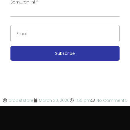
Semurah ini ?
Subscribe
probetstore
March 30, 2026
1:56 pm
No Comments