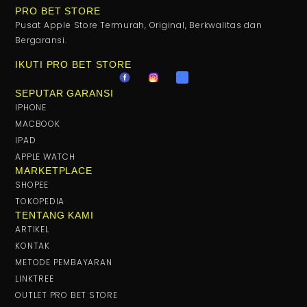
PRO BET STORE
Pusat Apple Store Termurah, Original, Berkwalitas dan
Bergaransi.
IKUTI PRO BET STORE
SEPUTAR GARANSI
IPHONE
MACBOOK
IPAD
APPLE WATCH
MARKETPLACE
SHOPEE
TOKOPEDIA
TENTANG KAMI
ARTIKEL
KONTAK
METODE PEMBAYARAN
LINKTREE
OUTLET PRO BET STORE