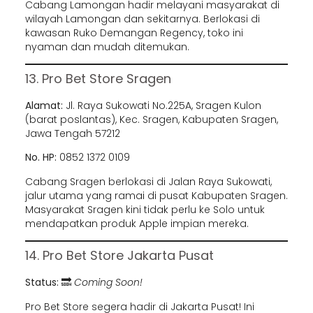
Cabang Lamongan hadir melayani masyarakat di
wilayah Lamongan dan sekitarnya. Berlokasi di
kawasan Ruko Demangan Regency, toko ini
nyaman dan mudah ditemukan.
13. Pro Bet Store Sragen
Alamat:
Jl. Raya Sukowati No.225A, Sragen Kulon
(barat poslantas), Kec. Sragen, Kabupaten Sragen,
Jawa Tengah 57212
No. HP:
0852 1372 0109
Cabang Sragen berlokasi di Jalan Raya Sukowati,
jalur utama yang ramai di pusat Kabupaten Sragen.
Masyarakat Sragen kini tidak perlu ke Solo untuk
mendapatkan produk Apple impian mereka.
14. Pro Bet Store Jakarta Pusat
Status:
🔜
Coming Soon!
Pro Bet Store segera hadir di Jakarta Pusat! Ini