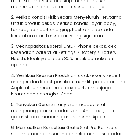
miliki. Staf Pro Bet Store siap membantu Anda
menemukan produk terbaik sesuai budget.
2. Periksa Kondisi Fisik Secara Menyeluruh
Terutama
untuk produk bekas, periksa kondisi layar, body,
tombol, dan port charging. Pastikan tidak ada
keretakan atau kerusakan yang signifikan.
3. Cek Kapasitas Baterai
Untuk iPhone bekas, cek
kesehatan baterai di Settings > Battery > Battery
Health. Idealnya di atas 80% untuk pemakaian
optimal.
4. Verifikasi Keaslian Produk
Untuk aksesoris seperti
charger dan kabel, pastikan memilih produk original
Apple atau merek terpercaya untuk menjaga
keamanan perangkat Anda.
5. Tanyakan Garansi
Tanyakan kepada staf
mengenai garansi produk yang Anda beli, baik
garansi toko maupun garansi resmi Apple.
6. Manfaatkan Konsultasi Gratis
Staf Pro Bet Store
siap memberikan saran dan rekomendasi produk