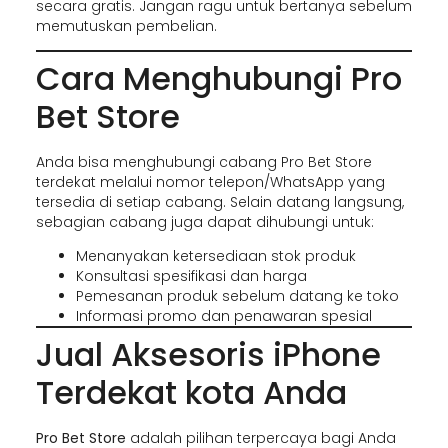
secara gratis. Jangan ragu untuk bertanya sebelum
memutuskan pembelian.
Cara Menghubungi Pro
Bet Store
Anda bisa menghubungi cabang Pro Bet Store
terdekat melalui nomor telepon/WhatsApp yang
tersedia di setiap cabang. Selain datang langsung,
sebagian cabang juga dapat dihubungi untuk:
Menanyakan ketersediaan stok produk
Konsultasi spesifikasi dan harga
Pemesanan produk sebelum datang ke toko
Informasi promo dan penawaran spesial
Jual Aksesoris iPhone
Terdekat kota Anda
Pro Bet Store
adalah pilihan terpercaya bagi Anda