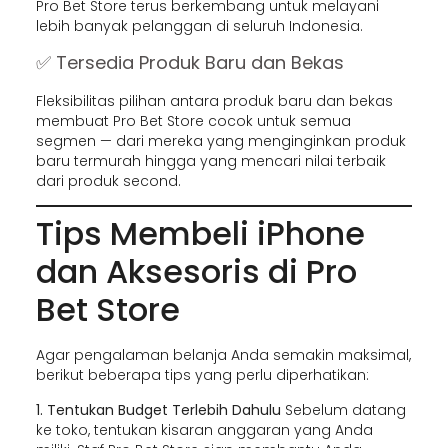
Pro Bet Store terus berkembang untuk melayani
lebih banyak pelanggan di seluruh Indonesia.
✅ Tersedia Produk Baru dan Bekas
Fleksibilitas pilihan antara produk baru dan bekas
membuat Pro Bet Store cocok untuk semua
segmen — dari mereka yang menginginkan produk
baru termurah hingga yang mencari nilai terbaik
dari produk second.
Tips Membeli iPhone
dan Aksesoris di Pro
Bet Store
Agar pengalaman belanja Anda semakin maksimal,
berikut beberapa tips yang perlu diperhatikan:
1. Tentukan Budget Terlebih Dahulu
Sebelum datang
ke toko, tentukan kisaran anggaran yang Anda