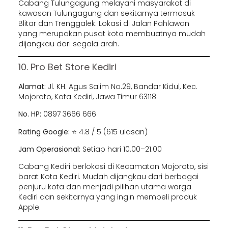
Cabang Tulungagung melayani masyarakat di
kawasan Tulungagung dan sekitarnya termasuk
Blitar dan Trenggalek. Lokasi di Jalan Pahlawan
yang merupakan pusat kota membuatnya mudah
dijangkau dari segala arah.
10. Pro Bet Store Kediri
Alamat:
Jl. KH. Agus Salim No.29, Bandar Kidul, Kec.
Mojoroto, Kota Kediri, Jawa Timur 63118
No. HP:
0897 3666 666
Rating Google:
⭐ 4.8 / 5 (615 ulasan)
Jam Operasional:
Setiap hari 10.00–21.00
Cabang Kediri berlokasi di Kecamatan Mojoroto, sisi
barat Kota Kediri. Mudah dijangkau dari berbagai
penjuru kota dan menjadi pilihan utama warga
Kediri dan sekitarnya yang ingin membeli produk
Apple.