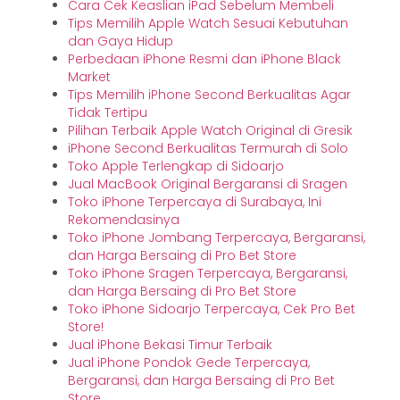
Cara Cek Keaslian iPad Sebelum Membeli
Tips Memilih Apple Watch Sesuai Kebutuhan
dan Gaya Hidup
Perbedaan iPhone Resmi dan iPhone Black
Market
Tips Memilih iPhone Second Berkualitas Agar
Tidak Tertipu
Pilihan Terbaik Apple Watch Original di Gresik
iPhone Second Berkualitas Termurah di Solo
Toko Apple Terlengkap di Sidoarjo
Jual MacBook Original Bergaransi di Sragen
Toko iPhone Terpercaya di Surabaya, Ini
Rekomendasinya
Toko iPhone Jombang Terpercaya, Bergaransi,
dan Harga Bersaing di Pro Bet Store
Toko iPhone Sragen Terpercaya, Bergaransi,
dan Harga Bersaing di Pro Bet Store
Toko iPhone Sidoarjo Terpercaya, Cek Pro Bet
Store!
Jual iPhone Bekasi Timur Terbaik
Jual iPhone Pondok Gede Terpercaya,
Bergaransi, dan Harga Bersaing di Pro Bet
Store