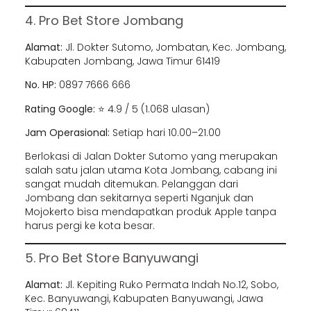
4. Pro Bet Store Jombang
Alamat:
Jl. Dokter Sutomo, Jombatan, Kec. Jombang,
Kabupaten Jombang, Jawa Timur 61419
No. HP:
0897 7666 666
Rating Google:
⭐ 4.9 / 5 (1.068 ulasan)
Jam Operasional:
Setiap hari 10.00–21.00
Berlokasi di Jalan Dokter Sutomo yang merupakan
salah satu jalan utama Kota Jombang, cabang ini
sangat mudah ditemukan. Pelanggan dari
Jombang dan sekitarnya seperti Nganjuk dan
Mojokerto bisa mendapatkan produk Apple tanpa
harus pergi ke kota besar.
5. Pro Bet Store Banyuwangi
Alamat:
Jl. Kepiting Ruko Permata Indah No.12, Sobo,
Kec. Banyuwangi, Kabupaten Banyuwangi, Jawa