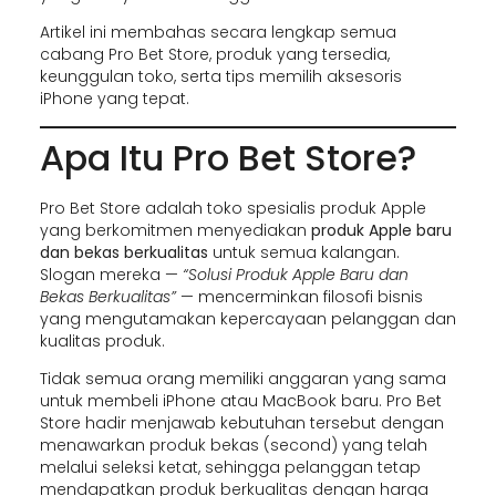
Artikel ini membahas secara lengkap semua
cabang Pro Bet Store, produk yang tersedia,
keunggulan toko, serta tips memilih aksesoris
iPhone yang tepat.
Apa Itu Pro Bet Store?
Pro Bet Store adalah toko spesialis produk Apple
yang berkomitmen menyediakan
produk Apple baru
dan bekas berkualitas
untuk semua kalangan.
Slogan mereka —
“Solusi Produk Apple Baru dan
Bekas Berkualitas”
— mencerminkan filosofi bisnis
yang mengutamakan kepercayaan pelanggan dan
kualitas produk.
Tidak semua orang memiliki anggaran yang sama
untuk membeli iPhone atau MacBook baru. Pro Bet
Store hadir menjawab kebutuhan tersebut dengan
menawarkan produk bekas (second) yang telah
melalui seleksi ketat, sehingga pelanggan tetap
mendapatkan produk berkualitas dengan harga