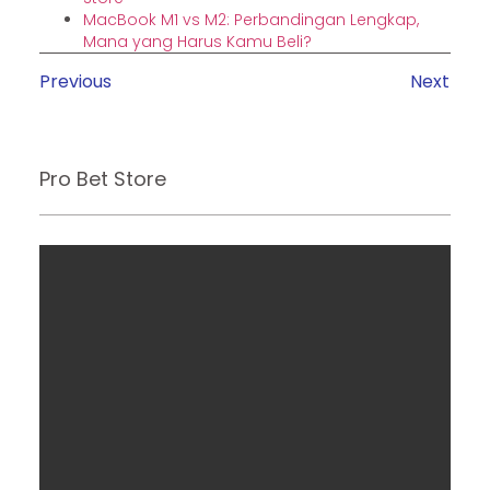
MacBook M1 vs M2: Perbandingan Lengkap,
Mana yang Harus Kamu Beli?
Previous
Next
Pro Bet Store