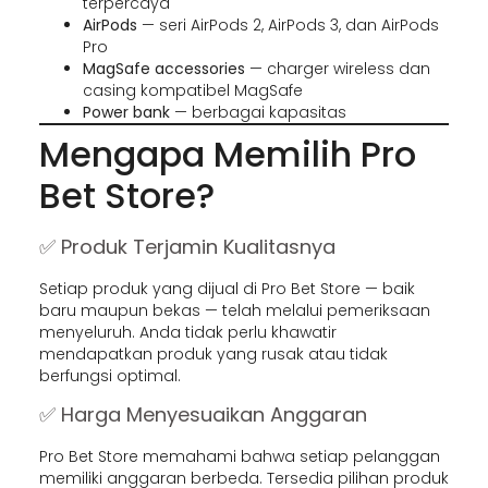
terpercaya
AirPods
— seri AirPods 2, AirPods 3, dan AirPods
Pro
MagSafe accessories
— charger wireless dan
casing kompatibel MagSafe
Power bank
— berbagai kapasitas
Mengapa Memilih Pro
Bet Store?
✅ Produk Terjamin Kualitasnya
Setiap produk yang dijual di Pro Bet Store — baik
baru maupun bekas — telah melalui pemeriksaan
menyeluruh. Anda tidak perlu khawatir
mendapatkan produk yang rusak atau tidak
berfungsi optimal.
✅ Harga Menyesuaikan Anggaran
Pro Bet Store memahami bahwa setiap pelanggan
memiliki anggaran berbeda. Tersedia pilihan produk